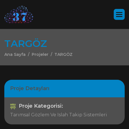
T
A
R
G
Ö
Z
Ana Sayfa
Projeler
TARGÖZ
Proje Detayları
Proje Kategorisi:
Tarımsal Gözlem Ve Islah Takip Sistemleri