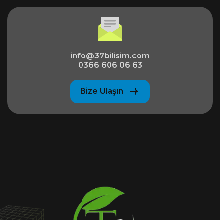
info@37bilisim.com
0366 606 06 63
Bize Ulaşın