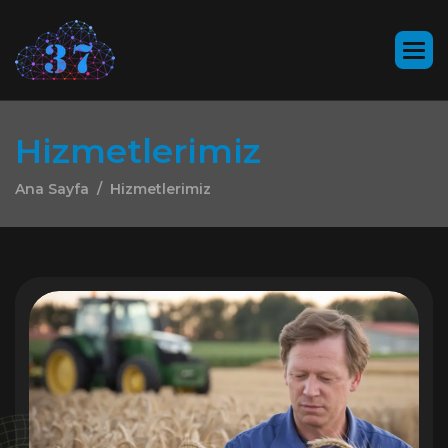
H
i
z
m
e
t
l
e
r
i
m
i
z
Ana Sayfa
Hizmetlerimiz