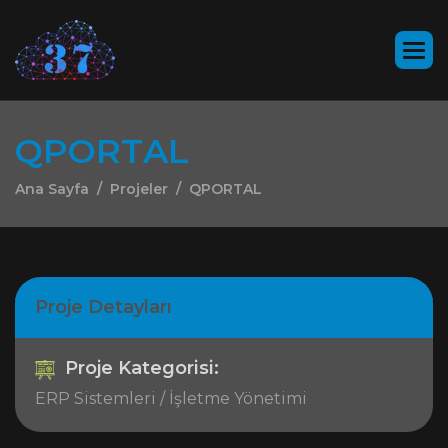
Q
P
O
R
T
A
L
Ana Sayfa
Projeler
QPORTAL
Proje Detayları
Proje Kategorisi:
ERP Sistemleri / İşletme Yönetimi