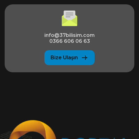
info@37bilisim.com
0366 606 06 63
Bize Ulaşın