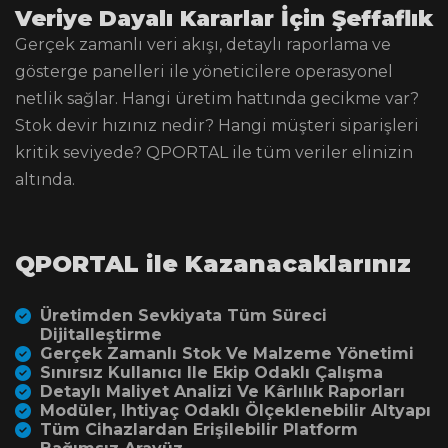
Veriye Dayalı Kararlar İçin Şeffaflık
Gerçek zamanlı veri akışı, detaylı raporlama ve
gösterge panelleri ile yöneticilere operasyonel
netlik sağlar. Hangi üretim hattında gecikme var?
Stok devir hızınız nedir? Hangi müşteri siparişleri
kritik seviyede? QPORTAL ile tüm veriler elinizin
altında.
QPORTAL ile Kazanacaklarınız
Üretimden Sevkiyata Tüm Süreci
Dijitalleştirme
Gerçek Zamanlı Stok Ve Malzeme Yönetimi
Sınırsız Kullanıcı Ile Ekip Odaklı Çalışma
Detaylı Maliyet Analizi Ve Kârlılık Raporları
Modüler, Ihtiyaç Odaklı Ölçeklenebilir Altyapı
Tüm Cihazlardan Erişilebilir Platform