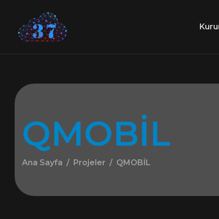
Kuru
Q
M
O
B
İ
L
Ana Sayfa
Projeler
QMOBİL