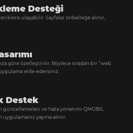
ekleme Desteği
riklere ulaşabilir. Sayfalar önbelleğe alınır,
asarımı
za göre özelleştirilir. Böylece sıradan bir “web
 uygulama elde edersiniz.
ik Destek
yon güncellemeleri ve hata yönetimi QMOBİL
an uygulamanız yayına alınır.