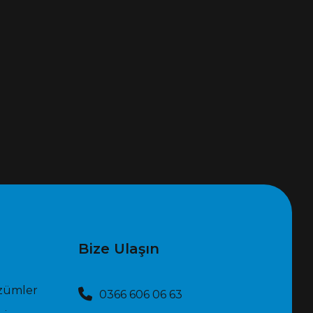
Bize Ulaşın
özümler
0366 606 06 63