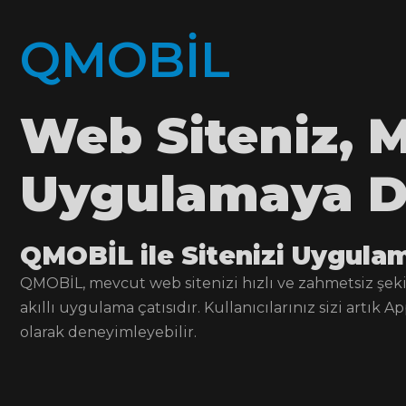
Q
M
O
B
İ
L
Web Siteniz, M
Uygulamaya 
QMOBİL ile Sitenizi Uygula
QMOBİL, mevcut web sitenizi hızlı ve zahmetsiz şe
akıllı uygulama çatısıdır. Kullanıcılarınız sizi art
olarak deneyimleyebilir.