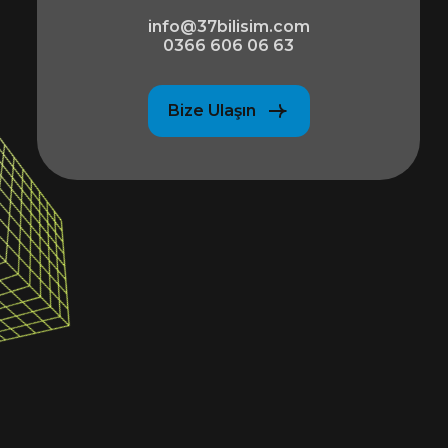
info@37bilisim.com
0366 606 06 63
Bize Ulaşın