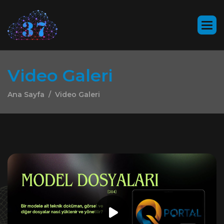
V
i
d
e
o
G
a
l
e
r
i
Ana Sayfa
Video Galeri